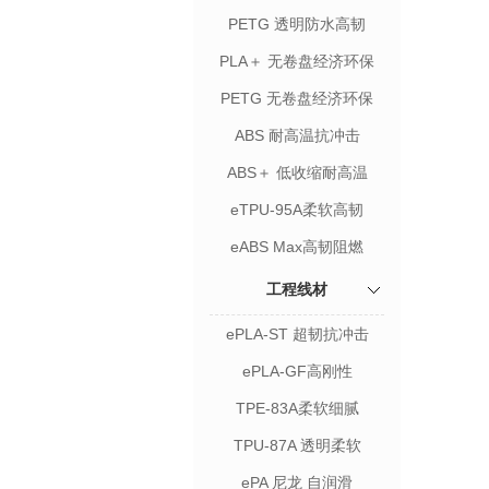
PETG 透明防水高韧
PLA＋ 无卷盘经济环保
PETG 无卷盘经济环保
ABS 耐高温抗冲击
ABS＋ 低收缩耐高温
eTPU-95A柔软高韧
eABS Max高韧阻燃
工程线材
ePLA-ST 超韧抗冲击
ePLA-GF高刚性
TPE-83A柔软细腻
TPU-87A 透明柔软
ePA 尼龙 自润滑