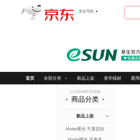
更多导航
服装城
食品
金融
首页
全部分类
新品上架
美学线材
通用
CLASSIFICATION
商品分类
新品上架
Matte哑光 不显层纹
Matte哑光 无卷盘