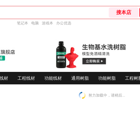
笔记本
电脑
游戏本
办公优选
线材
工程线材
功能线材
通用树脂
功能树脂
工程树
努力加载中，请稍后...