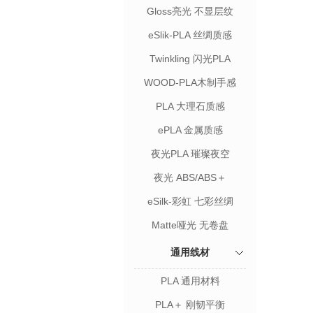
Gloss亮光 不显层纹
eSlik-PLA 丝绸质感
Twinkling 闪光PLA
WOOD-PLA木制手感
PLA 大理石质感
ePLA 金属质感
夜光PLA 璀璨夜空
夜光 ABS/ABS＋
eSilk-彩虹 七彩丝绸
Matte哑光 无卷盘
通用线材
PLA 通用材料
PLA＋ 刚韧平衡